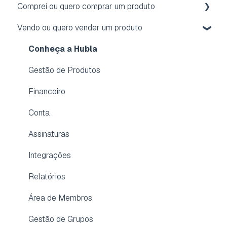
Comprei ou quero comprar um produto
Vendo ou quero vender um produto
Acesso
Reembolso
Conheça a Hubla
Assinatura
Gestão de Produtos
Conta
Financeiro
Dúvidas frequentes
Conta
Aplicativo para membros
Assinaturas
Integrações
Relatórios
Área de Membros
Gestão de Grupos