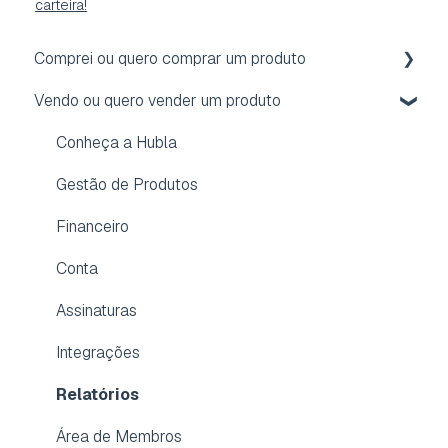
carteira!
Comprei ou quero comprar um produto
Vendo ou quero vender um produto
Acesso
Reembolso
Conheça a Hubla
Assinatura
Gestão de Produtos
Conta
Financeiro
Dúvidas frequentes
Conta
Aplicativo para membros
Assinaturas
Integrações
Relatórios
Área de Membros