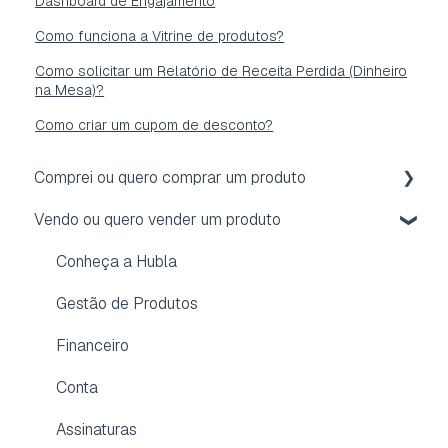
Dashboard de Engajamento
Como funciona a Vitrine de produtos?
Como solicitar um Relatório de Receita Perdida (Dinheiro
na Mesa)?
Como criar um cupom de desconto?
Comprei ou quero comprar um produto
Vendo ou quero vender um produto
Acesso
Reembolso
Conheça a Hubla
Assinatura
Gestão de Produtos
Conta
Financeiro
Dúvidas frequentes
Conta
Aplicativo para membros
Assinaturas