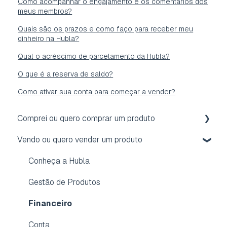
Como acompanhar o engajamento e os comentários dos
meus membros?
Quais são os prazos e como faço para receber meu
dinheiro na Hubla?
Qual o acréscimo de parcelamento da Hubla?
O que é a reserva de saldo?
Como ativar sua conta para começar a vender?
Comprei ou quero comprar um produto
Vendo ou quero vender um produto
Acesso
Reembolso
Conheça a Hubla
Assinatura
Gestão de Produtos
Conta
Financeiro
Dúvidas frequentes
Conta