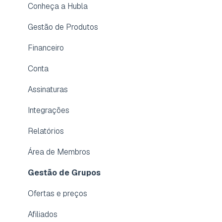
Reembolso
Conheça a Hubla
Assinatura
Gestão de Produtos
Conta
Financeiro
Dúvidas frequentes
Conta
Aplicativo para membros
Assinaturas
Integrações
Relatórios
Área de Membros
Gestão de Grupos
Ofertas e preços
Afiliados