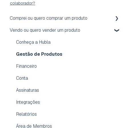
colaborador?
Comprei ou quero comprar um produto
Vendo ou quero vender um produto
Acesso
Reembolso
Conheça a Hubla
Assinatura
Gestão de Produtos
Conta
Financeiro
Dúvidas frequentes
Conta
Aplicativo para membros
Assinaturas
Integrações
Relatórios
Área de Membros