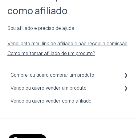
como afiliado
Sou afiliado e preciso de ajuda
Vendi pelo meu link de afiliado e não recebi a comissão
Como me tornar afiliado de um produto?
Comprei ou quero comprar um produto
Vendo ou quero vender um produto
Acesso
Vendo ou quero vender como afiliado
Reembolso
Conheça a Hubla
Assinatura
Gestão de Produtos
Conta
Financeiro