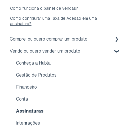
Como funciona o painel de vendas?
Como configurar uma Taxa de Adesão em uma
assinatura?
Comprei ou quero comprar um produto
Vendo ou quero vender um produto
Acesso
Reembolso
Conheça a Hubla
Assinatura
Gestão de Produtos
Conta
Financeiro
Dúvidas frequentes
Conta
Aplicativo para membros
Assinaturas
Integrações