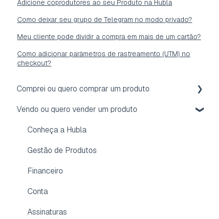
Adicione coprodutores ao seu Produto na Hubla
Como deixar seu grupo de Telegram no modo privado?
Meu cliente pode dividir a compra em mais de um cartão?
Como adicionar parâmetros de rastreamento (UTM) no
checkout?
Comprei ou quero comprar um produto
Vendo ou quero vender um produto
Acesso
Reembolso
Conheça a Hubla
Assinatura
Gestão de Produtos
Conta
Financeiro
Dúvidas frequentes
Conta
Aplicativo para membros
Assinaturas