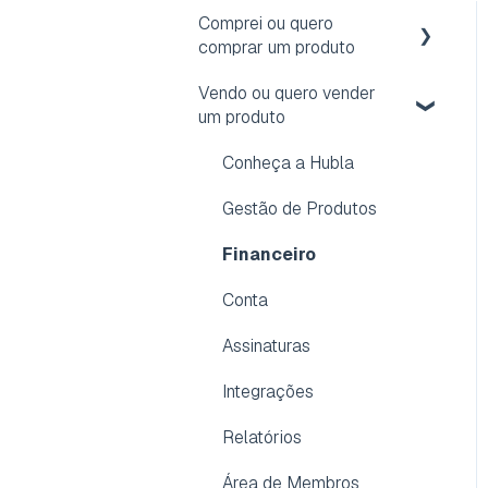
Comprei ou quero
comprar um produto
Vendo ou quero vender
Acesso
um produto
Reembolso
Conheça a Hubla
Assinatura
Gestão de Produtos
Conta
Financeiro
Dúvidas frequentes
Conta
Aplicativo para membros
Assinaturas
Integrações
Relatórios
Área de Membros