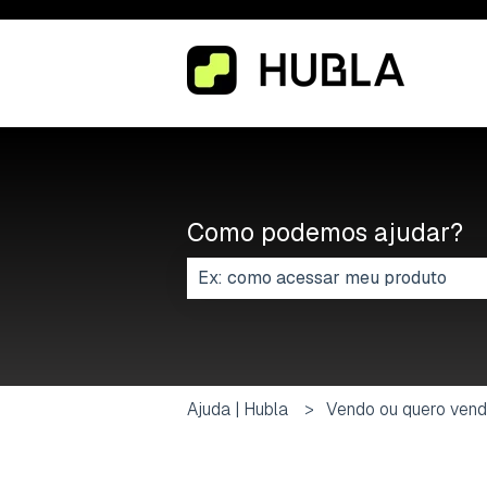
Como podemos ajudar?
Não há sugestões porque o campo
Ajuda | Hubla
Vendo ou quero vend